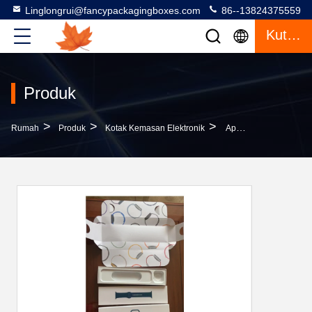
Linglongrui@fancypackagingboxes.com
86--13824375559
Kutipan
Produk
>
>
>
Rumah
Produk
Kotak Kemasan Elektronik
Apple S7 Smart Watch Packaging Box Daur Ulang Untuk Elektronik Konsumen