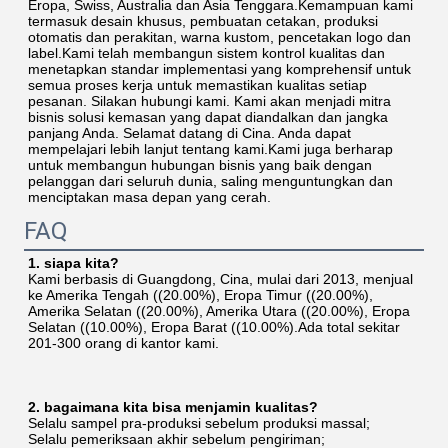
Eropa, Swiss, Australia dan Asia Tenggara.Kemampuan kami 
termasuk desain khusus, pembuatan cetakan, produksi 
otomatis dan perakitan, warna kustom, pencetakan logo dan 
label.Kami telah membangun sistem kontrol kualitas dan 
menetapkan standar implementasi yang komprehensif untuk 
semua proses kerja untuk memastikan kualitas setiap 
pesanan. Silakan hubungi kami. Kami akan menjadi mitra 
bisnis solusi kemasan yang dapat diandalkan dan jangka 
panjang Anda. Selamat datang di Cina. Anda dapat 
mempelajari lebih lanjut tentang kami.Kami juga berharap 
untuk membangun hubungan bisnis yang baik dengan 
pelanggan dari seluruh dunia, saling menguntungkan dan 
menciptakan masa depan yang cerah.
FAQ
1. siapa kita?
Kami berbasis di Guangdong, Cina, mulai dari 2013, menjual 
ke Amerika Tengah ((20.00%), Eropa Timur ((20.00%), 
Amerika Selatan ((20.00%), Amerika Utara ((20.00%), Eropa 
Selatan ((10.00%), Eropa Barat ((10.00%).Ada total sekitar 
201-300 orang di kantor kami.
2. bagaimana kita bisa menjamin kualitas?
Selalu sampel pra-produksi sebelum produksi massal;
Selalu pemeriksaan akhir sebelum pengiriman;