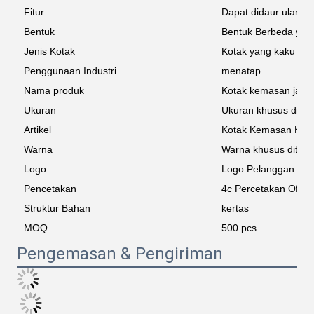
Fitur
Dapat didaur ulang
Bentuk
Bentuk Berbeda yan
Jenis Kotak
Kotak yang kaku
Penggunaan Industri
menatap
Nama produk
Kotak kemasan jam 
Ukuran
Ukuran khusus diter
Artikel
Kotak Kemasan Kert
Warna
Warna khusus diteri
Logo
Logo Pelanggan
Pencetakan
4c Percetakan Offse
Struktur Bahan
kertas
MOQ
500 pcs
Pengemasan & Pengiriman