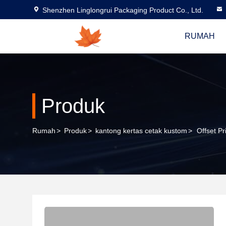
Shenzhen Linglongrui Packaging Product Co., Ltd.
RUMAH
Produk
Rumah
>
Produk
>
kantong kertas cetak kustom
>
Offset P