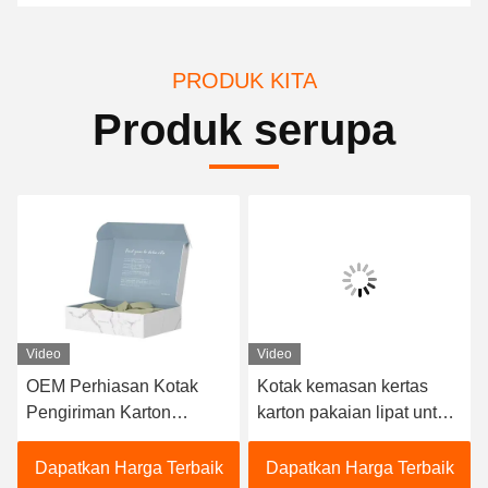
PRODUK KITA
Produk serupa
Video
Video
OEM Perhiasan Kotak
Kotak kemasan kertas
Pengiriman Karton
karton pakaian lipat untuk
Bergelombang Praktis
tas
Untuk Gaun Kaos
Dapatkan Harga Terbaik
Dapatkan Harga Terbaik