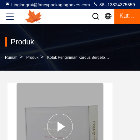
Linglongrui@fancypackagingboxes.com
86--13824375559
Kutipan
Produk
>
>
>
Rumah
Produk
Kotak Pengiriman Kardus Bergelombang
Kotak K