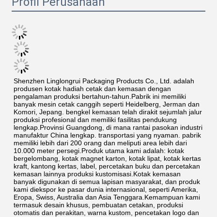
Profil Perusahaan
Shenzhen Linglongrui Packaging Products Co., Ltd. adalah 
produsen kotak hadiah cetak dan kemasan dengan 
pengalaman produksi bertahun-tahun.Pabrik ini memiliki 
banyak mesin cetak canggih seperti Heidelberg, Jerman dan 
Komori, Jepang. bengkel kemasan telah dirakit sejumlah jalur 
produksi profesional dan memiliki fasilitas pendukung 
lengkap.Provinsi Guangdong, di mana rantai pasokan industri 
manufaktur China lengkap. transportasi yang nyaman. pabrik 
memiliki lebih dari 200 orang dan meliputi area lebih dari 
10.000 meter persegi.Produk utama kami adalah: kotak 
bergelombang, kotak magnet karton, kotak lipat, kotak kertas 
kraft, kantong kertas, label, percetakan buku dan percetakan 
kemasan lainnya produksi kustomisasi.Kotak kemasan 
banyak digunakan di semua lapisan masyarakat, dan produk 
kami diekspor ke pasar dunia internasional, seperti Amerika, 
Eropa, Swiss, Australia dan Asia Tenggara.Kemampuan kami 
termasuk desain khusus, pembuatan cetakan, produksi 
otomatis dan perakitan, warna kustom, pencetakan logo dan 