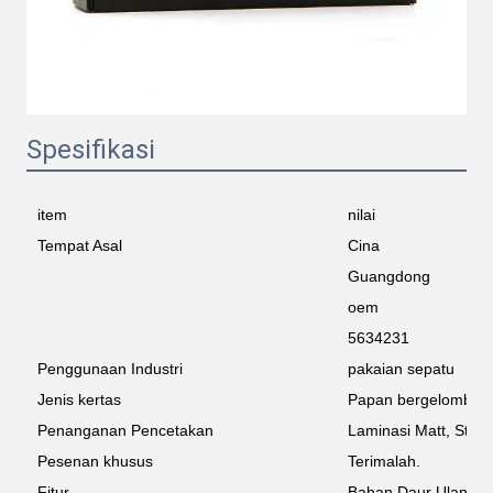
Spesifikasi
item
nilai
Tempat Asal
Cina
Guangdong
oem
5634231
Penggunaan Industri
pakaian sepatu
Jenis kertas
Papan bergelomban
Penanganan Pencetakan
Laminasi Matt, Stam
Pesenan khusus
Terimalah.
Fitur
Bahan Daur Ulang