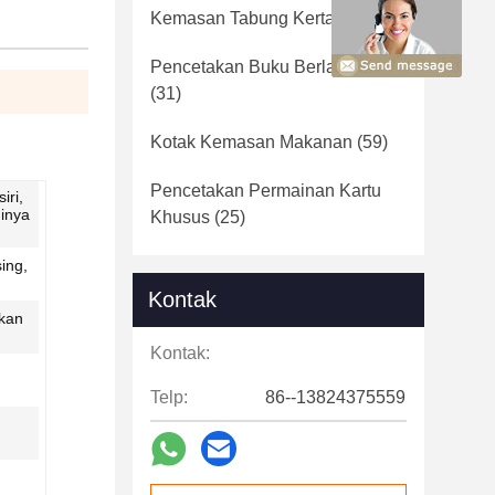
Kemasan Tabung Kertas
(36)
Pencetakan Buku Berlapis Karat
(31)
Kotak Kemasan Makanan
(59)
Pencetakan Permainan Kartu
iri,
inya
Khusus
(25)
ing,
Kontak
kan
Kontak:
Telp:
86--13824375559