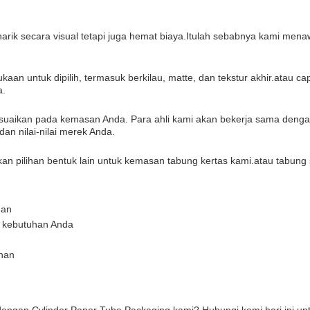
arik secara visual tetapi juga hemat biaya.Itulah sebabnya kami men
n untuk dipilih, termasuk berkilau, matte, dan tekstur akhir.atau cap 
a.
suaikan pada kemasan Anda. Para ahli kami akan bekerja sama deng
n nilai-nilai merek Anda.
rkan pilihan bentuk lain untuk kemasan tabung kertas kami.atau tabung 
gan
n kebutuhan Anda
anan