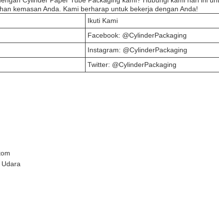
ngan Cylinder Paper Tube Packaging kami? Hubungi kami hari ini un
han kemasan Anda. Kami berharap untuk bekerja dengan Anda!
Ikuti Kami
Facebook: @CylinderPackaging
Instagram: @CylinderPackaging
Twitter: @CylinderPackaging
stom
n Udara