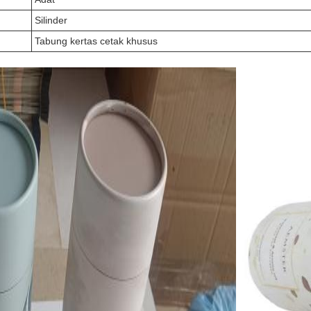
Silinder
Tabung kertas cetak khusus