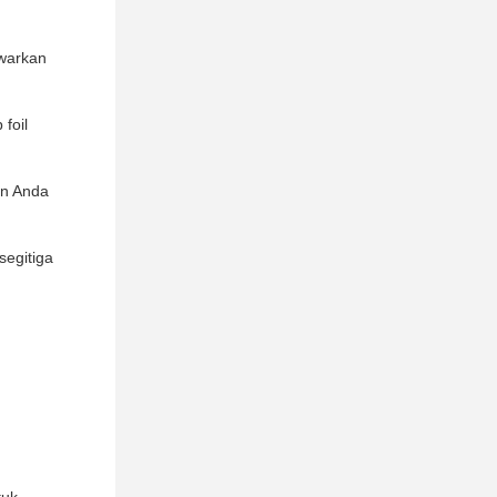
awarkan
foil
an Anda
segitiga