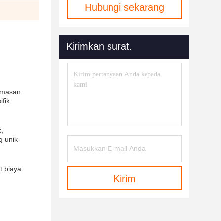
Hubungi sekarang
Kirimkan surat.
Kemasan
ifik
k,
g unik
 biaya.
Kirim