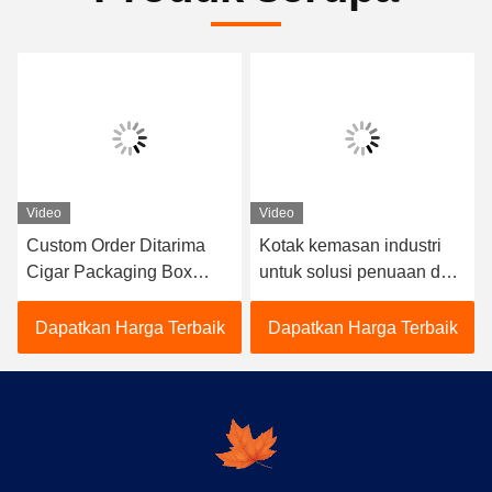
Video
Video
Custom Order Ditarima
Kotak kemasan industri
Cigar Packaging Box
untuk solusi penuaan dan
untuk solusi kemasan
pelestarian cerutu
yang disesuaikan
Dapatkan Harga Terbaik
Dapatkan Harga Terbaik