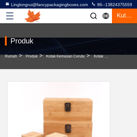
Linglongrui@fancypackagingboxes.com
86--13824375559
Kutipan
Produk
>
>
>
Rumah
Produk
Kotak Kemasan Cerutu
Kotak Kemasan Rigid Rektanguler Custom Cigar Kotak Hadiah Cigar Untuk Penyimpanan Cigar Yang Aman