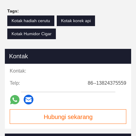
Tags:
Kotak hadiah cerutu
Kotak korek api
Kotak Humidor Cigar
Kontak
Kontak:
Telp:
86--13824375559
Hubungi sekarang