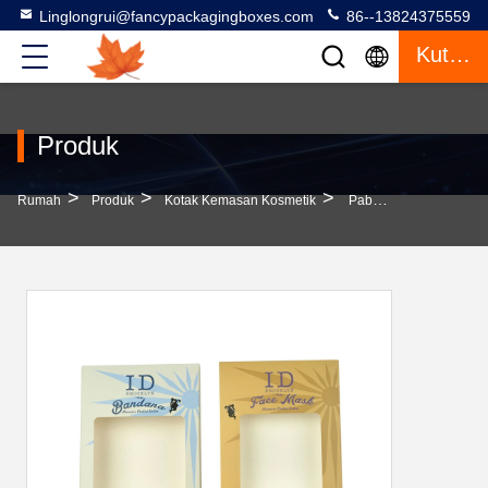
Linglongrui@fancypackagingboxes.com
86--13824375559
Kutipan
Produk
>
>
>
Rumah
Produk
Kotak Kemasan Kosmetik
Pabrik Kustomisasi Topeng Wajah Perawatan Perlengkapan Kotak Dengan Jendela Tampilan