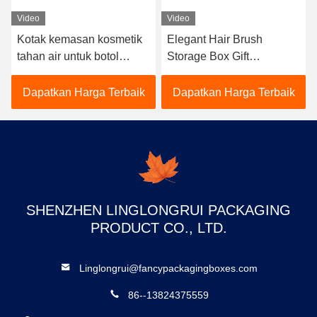
Video
Video
Kotak kemasan kosmetik
Elegant Hair Brush
tahan air untuk botol
Storage Box Gift
minyak wangi CBD
Packaging Warna yang
Disesuaikan
Dapatkan Harga Terbaik
Dapatkan Harga Terbaik
SHENZHEN LINGLONGRUI PACKAGING
PRODUCT CO., LTD.
Linglongrui@fancypackagingboxes.com
86--13824375559