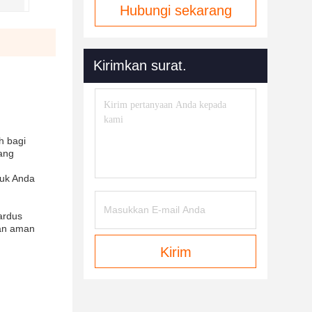
Hubungi sekarang
Kirimkan surat.
h bagi
ang
duk Anda
ardus
dan aman
Kirim