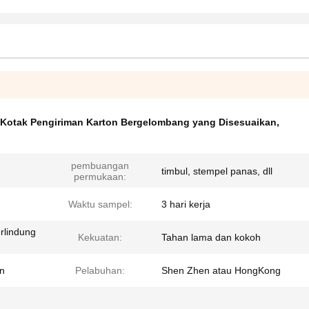
Kotak Pengiriman Karton Bergelombang yang Disesuaikan
,
pembuangan
timbul, stempel panas, dll
permukaan:
Waktu sampel:
3 hari kerja
rlindung
Kekuatan:
Tahan lama dan kokoh
on
Pelabuhan:
Shen Zhen atau HongKong